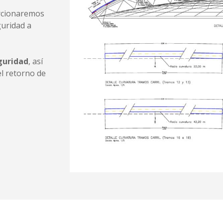
orcionaremos
guridad a
guridad
, así
l retorno de