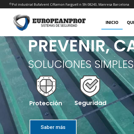
Pol industrial Bufalvent C/Ramon Farguell n 59i 08243, Manresa Barcelona
INICIO
QU
PREVENIR, 
SOLUCIONES SIMPLES
Seguridad
Protección
Saber más