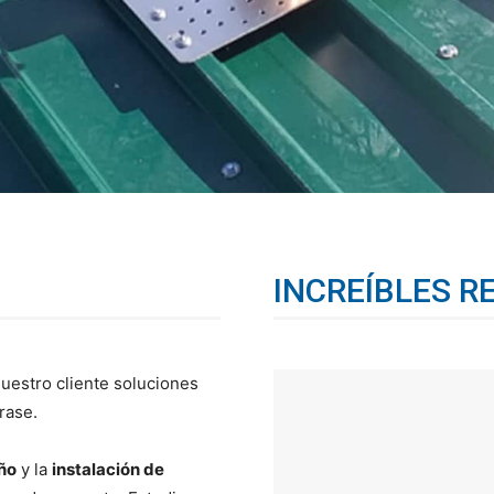
INCREÍBLES R
nuestro cliente soluciones
rase.
eño
y la
instalación de