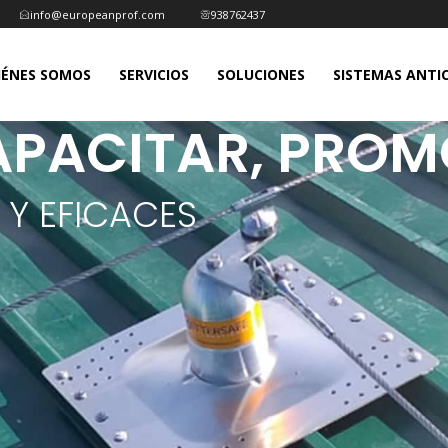
info@europeanprof.com
938762437
IÉNES SOMOS
SERVICIOS
SOLUCIONES
SISTEMAS ANTI
CAPACITAR, PRO
 Y EFICACES