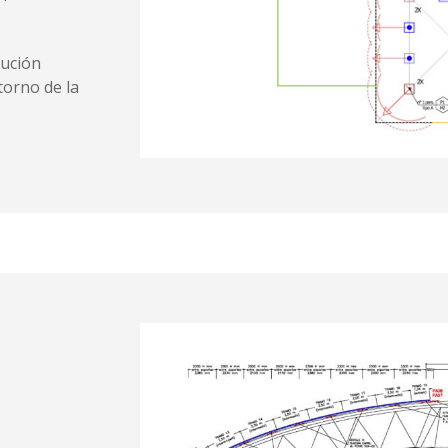
cución
torno de la